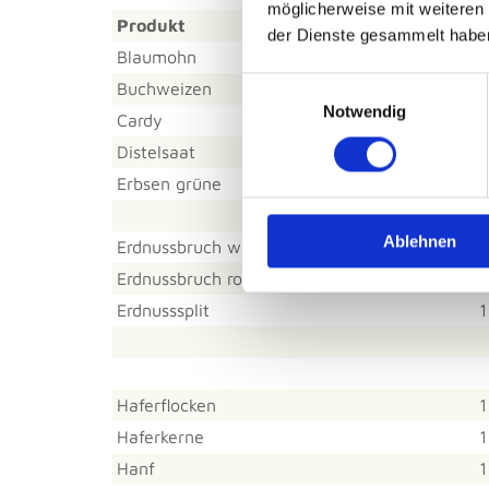
möglicherweise mit weiteren
Produkt
der Dienste gesammelt habe
Blaumohn
1
Einwilligungsauswahl
Buchweizen
1
Notwendig
Cardy
1
Distelsaat
1
Erbsen grüne
1
Ablehnen
Erdnussbruch weiß
1
Erdnussbruch rot / weiß
1
Erdnusssplit
1
Haferflocken
1
Haferkerne
1
Hanf
1