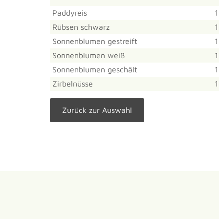
Paddyreis
1
Rübsen schwarz
1
Sonnenblumen gestreift
1
Sonnenblumen weiß
1
Sonnenblumen geschält
1
Zirbelnüsse
1
Zurück zur Auswahl