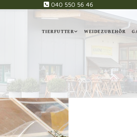
040 550 56 46

TIERFUTTER
WEIDEZUBEHÖR
G