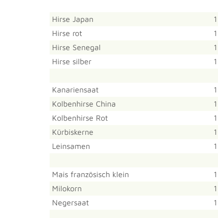
Hirse Japan
1
Hirse rot
1
Hirse Senegal
1
Hirse silber
1
Kanariensaat
1
Kolbenhirse China
1
Kolbenhirse Rot
1
Kürbiskerne
1
Leinsamen
1
Mais französisch klein
1
Milokorn
1
Negersaat
1